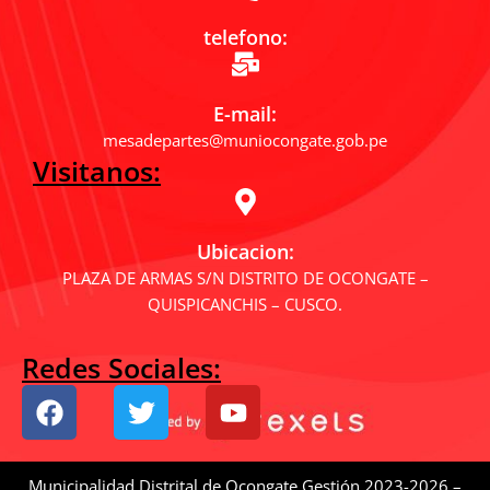
telefono:
E-mail:
mesadepartes@muniocongate.gob.pe
Visitanos:
Ubicacion:
PLAZA DE ARMAS S/N DISTRITO DE OCONGATE –
QUISPICANCHIS – CUSCO.
Redes Sociales:
F
T
Y
a
w
o
c
i
u
e
t
t
Municipalidad Distrital de Ocongate Gestión 2023-2026 –