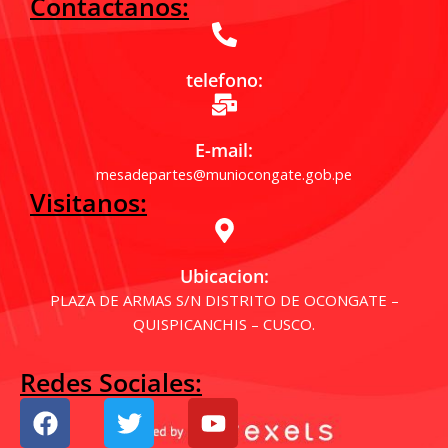
Contactanos:
telefono:
E-mail:
mesadepartes@muniocongate.gob.pe
Visitanos:
Ubicacion:
PLAZA DE ARMAS S/N DISTRITO DE OCONGATE –
QUISPICANCHIS – CUSCO.
Redes Sociales:
F
T
Y
a
w
o