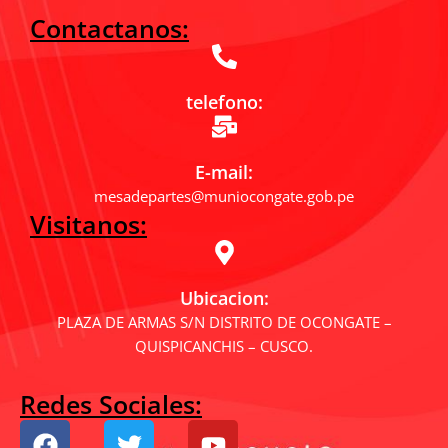
Contactanos:
telefono:
E-mail:
mesadepartes@muniocongate.gob.pe
Visitanos:
Ubicacion:
PLAZA DE ARMAS S/N DISTRITO DE OCONGATE –
QUISPICANCHIS – CUSCO.
Redes Sociales:
F
T
Y