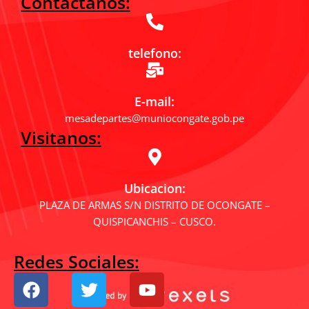
Contactanos:
telefono:
E-mail:
mesadepartes@muniocongate.gob.pe
Visitanos:
Ubicacion:
PLAZA DE ARMAS S/N DISTRITO DE OCONGATE –
QUISPICANCHIS – CUSCO.
Redes Sociales:
F
T
Y
a
w
o