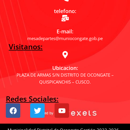
telefono:
E-mail:
mesadepartes@muniocongate.gob.pe
Visitanos:
Ubicacion:
PLAZA DE ARMAS S/N DISTRITO DE OCONGATE –
QUISPICANCHIS – CUSCO.
Redes Sociales:
F
T
Y
a
w
o
c
i
u
e
t
t