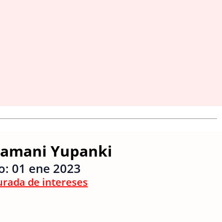
 Mamani Yupanki
io:
01 ene 2023
urada de intereses