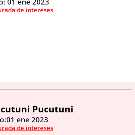
io:
01 ene 2023
urada de intereses
ucutuni Pucutuni
o:
01 ene 2023
urada de intereses