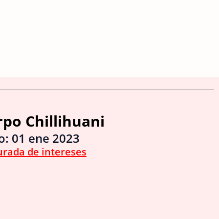
rpo Chillihuani
io:
01 ene 2023
urada de intereses