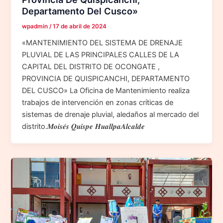
Departamento Del Cusco»
wpadmin
/
17 de abril de 2024
«MANTENIMIENTO DEL SISTEMA DE DRENAJE
PLUVIAL DE LAS PRINCIPALES CALLES DE LA
CAPITAL DEL DISTRITO DE OCONGATE ,
PROVINCIA DE QUISPICANCHI, DEPARTAMENTO
DEL CUSCO» La Oficina de Mantenimiento realiza
trabajos de intervención en zonas críticas de
sistemas de drenaje pluvial, aledaños al mercado del
distrito.𝑴𝒐𝒊𝒔𝒆́𝒔 𝑸𝒖𝒊𝒔𝒑𝒆 𝑯𝒖𝒂𝒍𝒍𝒑𝒂𝑨𝒍𝒄𝒂𝒍𝒅𝒆