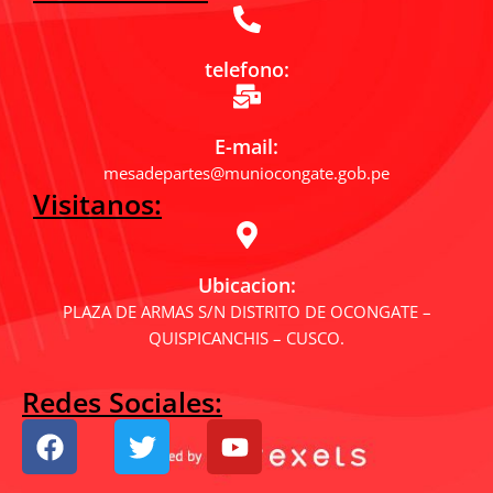
telefono:
E-mail:
mesadepartes@muniocongate.gob.pe
Visitanos:
Ubicacion:
PLAZA DE ARMAS S/N DISTRITO DE OCONGATE –
QUISPICANCHIS – CUSCO.
Redes Sociales:
F
T
Y
a
w
o
c
i
u