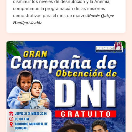
disminuir los niveles de desnutrición y la Anemia,
compartimos la programación de las sesiones
demostrativas para el mes de marzo.𝑴𝒐𝒊𝒔𝒆́𝒔 𝑸𝒖𝒊𝒔𝒑𝒆
𝑯𝒖𝒂𝒍𝒍𝒑𝒂𝑨𝒍𝒄𝒂𝒍𝒅𝒆