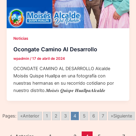
Noticias
Ocongate Camino Al Desarrollo
wpadmin
/
17 de abril de 2024
OCONGATE CAMINO AL DESARROLLO Alcalde
Moisés Quispe Huallpa en una fotografía con
nuestras hermanas en su recorrido cotidiano por
nuestro distrito.𝑴𝒐𝒊𝒔𝒆́𝒔 𝑸𝒖𝒊𝒔𝒑𝒆 𝑯𝒖𝒂𝒍𝒍𝒑𝒂𝑨𝒍𝒄𝒂𝒍𝒅𝒆
Pages:
«Anterior
1
2
3
4
5
6
7
»Siguiente