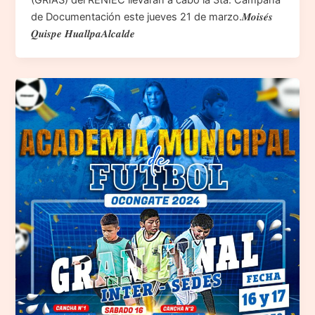
(GRIAS) del RENIEC llevarán a cabo la 3ta. Campaña
de Documentación este jueves 21 de marzo.𝑴𝒐𝒊𝒔𝒆́𝒔
𝑸𝒖𝒊𝒔𝒑𝒆 𝑯𝒖𝒂𝒍𝒍𝒑𝒂𝑨𝒍𝒄𝒂𝒍𝒅𝒆