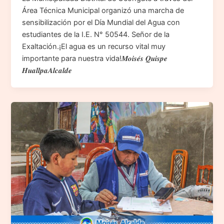
Área Técnica Municipal organizó una marcha de
sensibilización por el Día Mundial del Agua con
estudiantes de la I.E. N° 50544. Señor de la
Exaltación.¡El agua es un recurso vital muy
importante para nuestra vida!𝑴𝒐𝒊𝒔𝒆́𝒔 𝑸𝒖𝒊𝒔𝒑𝒆
𝑯𝒖𝒂𝒍𝒍𝒑𝒂𝑨𝒍𝒄𝒂𝒍𝒅𝒆