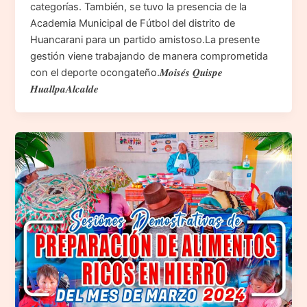
categorías. También, se tuvo la presencia de la
Academia Municipal de Fútbol del distrito de
Huancarani para un partido amistoso.La presente
gestión viene trabajando de manera comprometida
con el deporte ocongateño.𝑴𝒐𝒊𝒔𝒆́𝒔 𝑸𝒖𝒊𝒔𝒑𝒆
𝑯𝒖𝒂𝒍𝒍𝒑𝒂𝑨𝒍𝒄𝒂𝒍𝒅𝒆