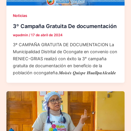
Noticias
3º Campaña Gratuita De documentación
wpadmin
/
17 de abril de 2024
3º CAMPAÑA GRATUITA DE DOCUMENTACION La
Municipalidad Distrital de Ocongate en convenio con
RENIEC-GRIAS realizó con éxito la 3° campaña
gratuita de documentación en beneficio de la
población ocongateña.𝑴𝒐𝒊𝒔𝒆́𝒔 𝑸𝒖𝒊𝒔𝒑𝒆 𝑯𝒖𝒂𝒍𝒍𝒑𝒂𝑨𝒍𝒄𝒂𝒍𝒅𝒆