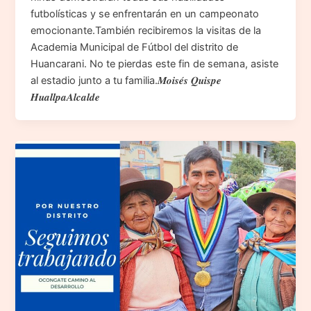
futbolísticas y se enfrentarán en un campeonato
emocionante.También recibiremos la visitas de la
Academia Municipal de Fútbol del distrito de
Huancarani. No te pierdas este fin de semana, asiste
al estadio junto a tu familia.𝑴𝒐𝒊𝒔𝒆́𝒔 𝑸𝒖𝒊𝒔𝒑𝒆
𝑯𝒖𝒂𝒍𝒍𝒑𝒂𝑨𝒍𝒄𝒂𝒍𝒅𝒆