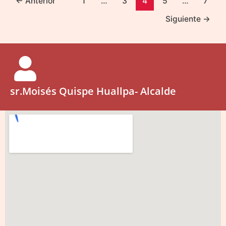
←
Anterior
1
…
3
4
5
…
7
Siguiente
→
sr.Moisés Quispe Huallpa- Alcalde