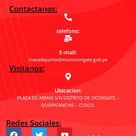
Contactanos:
telefono:
E-mail:
mesadepartes@muniocongate.gob.pe
Visitanos:
Ubicacion:
PLAZA DE ARMAS S/N DISTRITO DE OCONGATE –
QUISPICANCHIS – CUSCO.
Redes Sociales:
F
T
Y