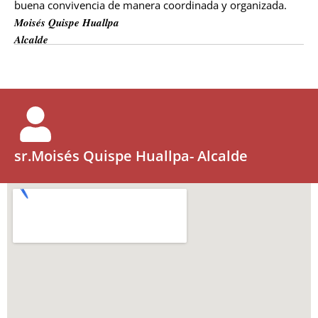
buena convivencia de manera coordinada y organizada.
𝑴𝒐𝒊𝒔𝒆́𝒔 𝑸𝒖𝒊𝒔𝒑𝒆 𝑯𝒖𝒂𝒍𝒍𝒑𝒂
𝑨𝒍𝒄𝒂𝒍𝒅𝒆
sr.Moisés Quispe Huallpa- Alcalde