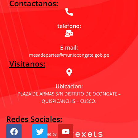
Contactanos:
telefono:
E-mail:
mesadepartes@muniocongate.gob.pe
Visitanos:
Ubicacion:
PLAZA DE ARMAS S/N DISTRITO DE OCONGATE –
QUISPICANCHIS – CUSCO.
Redes Sociales:
F
T
Y
a
w
o