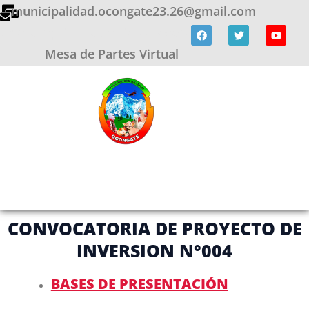
Ir
municipalidad.ocongate23.26@gmail.com
al
F
T
Y
Añade aquí tu texto de cabecera
a
w
o
contenido
c
i
u
Mesa de Partes Virtual
e
t
t
b
t
u
o
e
b
o
r
e
k
CONVOCATORIA DE PROYECTO DE
INVERSION N°004
BASES DE PRESENTACIÓN