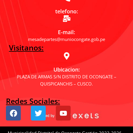
telefono:
E-mail:
mesadepartes@muniocongate.gob.pe
Visitanos:
Ubicacion:
PLAZA DE ARMAS S/N DISTRITO DE OCONGATE –
QUISPICANCHIS – CUSCO.
Redes Sociales:
F
T
Y
a
w
o
c
i
u
e
t
t