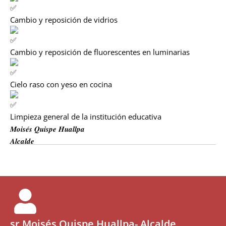
Cambio y reposición de vidrios
Cambio y reposición de fluorescentes en luminarias
Cielo raso con yeso en cocina
Limpieza general de la institución educativa
𝑴𝒐𝒊𝒔𝒆́𝒔 𝑸𝒖𝒊𝒔𝒑𝒆 𝑯𝒖𝒂𝒍𝒍𝒑𝒂
𝑨𝒍𝒄𝒂𝒍𝒅𝒆
sr.Moisés Quispe Huallpa- Alcalde