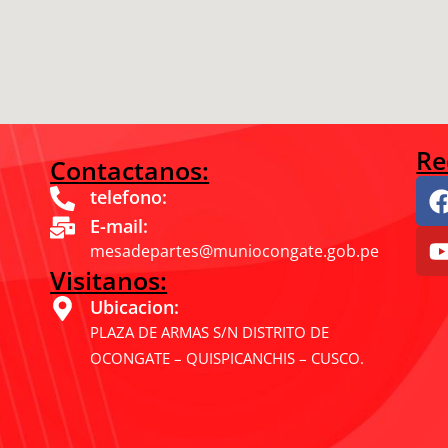
Re
Contactanos:
telefono:
E-mail:
mesadepartes@muniocongate.gob.pe
Visitanos:
Ubicacion:
PLAZA DE ARMAS S/N DISTRITO DE
OCONGATE – QUISPICANCHIS – CUSCO.