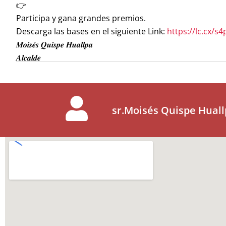
Participa y gana grandes premios.
Descarga las bases en el siguiente Link:
https://lc.cx/s
𝑴𝒐𝒊𝒔𝒆́𝒔 𝑸𝒖𝒊𝒔𝒑𝒆 𝑯𝒖𝒂𝒍𝒍𝒑𝒂
𝑨𝒍𝒄𝒂𝒍𝒅𝒆
sr.Moisés Quispe Huall