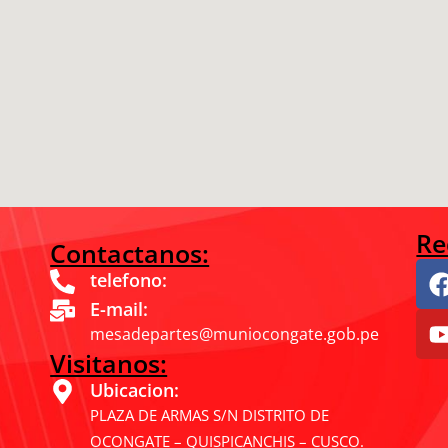
Re
Contactanos:
telefono:
E-mail:
mesadepartes@muniocongate.gob.pe
Visitanos:
Ubicacion:
PLAZA DE ARMAS S/N DISTRITO DE
OCONGATE – QUISPICANCHIS – CUSCO.