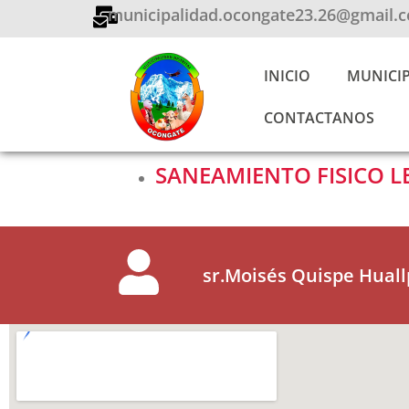
Ir
municipalidad.ocongate23.26@gmail.
al
contenido
INICIO
MUNICI
CONTACTANOS
SANEAMIENTO FISICO L
sr.Moisés Quispe Huall