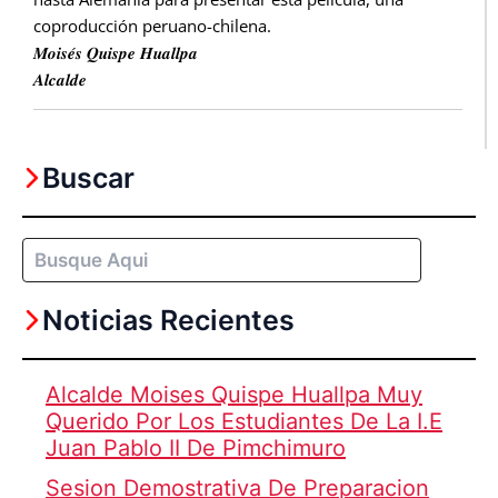
coproducción peruano-chilena.
𝑴𝒐𝒊𝒔𝒆́𝒔 𝑸𝒖𝒊𝒔𝒑𝒆 𝑯𝒖𝒂𝒍𝒍𝒑𝒂
𝑨𝒍𝒄𝒂𝒍𝒅𝒆
Buscar
Buscar
Noticias Recientes
Alcalde Moises Quispe Huallpa Muy
Querido Por Los Estudiantes De La I.E
Juan Pablo II De Pimchimuro
Sesion Demostrativa De Preparacion