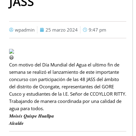
JASS
wpadmin
25 marzo 2024
9:47 pm
Con motivo del Día Mundial del Agua el ultimo fin de
semana se realizó el lanzamiento de este importante
concurso con participación de las 48 JASS del ámbito
del distrito de Ocongate, representantes del GORE
Cusco y estudiantes de la I.E. Señor de CCOYLLOR RITTY.
Trabajando de manera coordinada por una calidad de
agua para todos.
𝑴𝒐𝒊𝒔𝒆́𝒔 𝑸𝒖𝒊𝒔𝒑𝒆 𝑯𝒖𝒂𝒍𝒍𝒑𝒂
𝑨𝒍𝒄𝒂𝒍𝒅𝒆