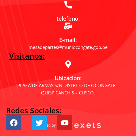
telefono:
E-mail:
mesadepartes@muniocongate.gob.pe
Visitanos:
Ubicacion:
PLAZA DE ARMAS S/N DISTRITO DE OCONGATE –
QUISPICANCHIS – CUSCO.
Redes Sociales:
F
T
Y
a
w
o
c
i
u