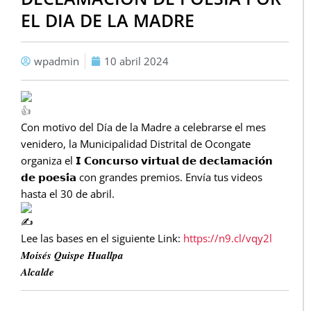
EL DIA DE LA MADRE
wpadmin
10 abril 2024
Con motivo del Día de la Madre a celebrarse el mes
venidero, la Municipalidad Distrital de Ocongate
organiza el 𝗜 𝗖𝗼𝗻𝗰𝘂𝗿𝘀𝗼 𝘃𝗶𝗿𝘁𝘂𝗮𝗹 𝗱𝗲 𝗱𝗲𝗰𝗹𝗮𝗺𝗮𝗰𝗶𝗼́𝗻
𝗱𝗲 𝗽𝗼𝗲𝘀𝗶́𝗮 con grandes premios. Envía tus videos
hasta el 30 de abril.
Lee las bases en el siguiente Link:
https://n9.cl/vqy2l
𝑴𝒐𝒊𝒔𝒆́𝒔 𝑸𝒖𝒊𝒔𝒑𝒆 𝑯𝒖𝒂𝒍𝒍𝒑𝒂
𝑨𝒍𝒄𝒂𝒍𝒅𝒆