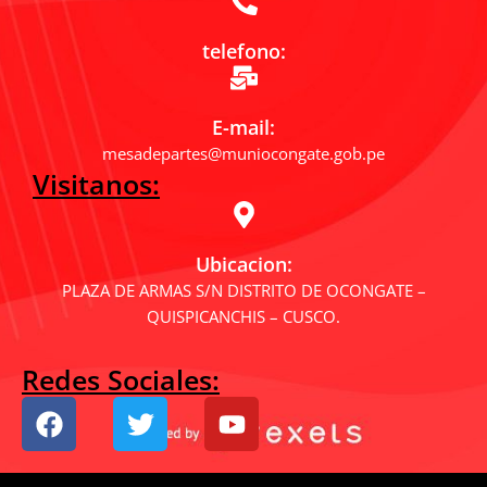
telefono:
E-mail:
mesadepartes@muniocongate.gob.pe
Visitanos:
Ubicacion:
PLAZA DE ARMAS S/N DISTRITO DE OCONGATE –
QUISPICANCHIS – CUSCO.
Redes Sociales:
F
T
Y
a
w
o
c
i
u