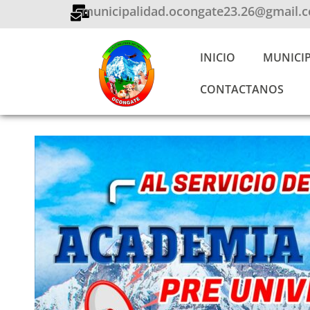
Ir
municipalidad.ocongate23.26@gmail.
al
contenido
INICIO
MUNICI
CONTACTANOS