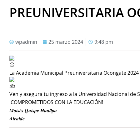
PREUNIVERSITARIA O
wpadmin
25 marzo 2024
9:48 pm
La Academia Municipal Preuniversitaria Ocongate 2024
Ven y asegura tu ingreso a la
Universidad Nacional de 
¡COMPROMETIDOS CON LA EDUCACIÓN!
𝑴𝒐𝒊𝒔𝒆́𝒔 𝑸𝒖𝒊𝒔𝒑𝒆 𝑯𝒖𝒂𝒍𝒍𝒑𝒂
𝑨𝒍𝒄𝒂𝒍𝒅𝒆