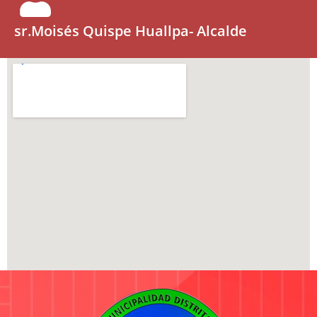
sr.Moisés Quispe Huallpa- Alcalde