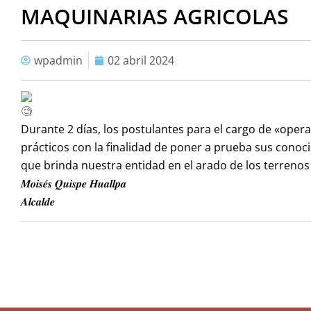
MAQUINARIAS AGRICOLAS
wpadmin
02 abril 2024
Durante 2 días, los postulantes para el cargo de «ope
prácticos con la finalidad de poner a prueba sus conoci
que brinda nuestra entidad en el arado de los terrenos 
𝑴𝒐𝒊𝒔𝒆́𝒔 𝑸𝒖𝒊𝒔𝒑𝒆 𝑯𝒖𝒂𝒍𝒍𝒑𝒂
𝑨𝒍𝒄𝒂𝒍𝒅𝒆